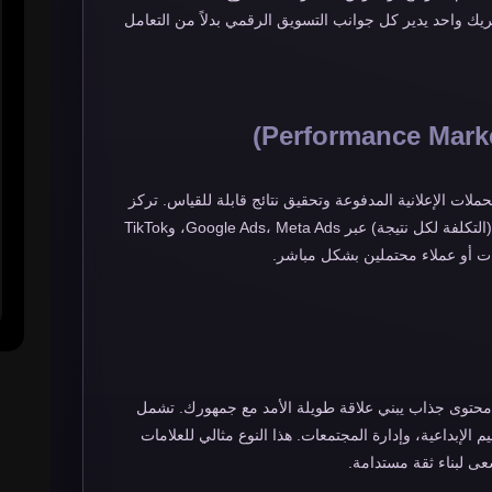
يك واحد يدير كل جوانب التسويق الرقمي بدلاً من التعامل
ملات الإعلانية المدفوعة وتحقيق نتائج قابلة للقياس. تركز
على ROI (العائد على الاستثمار) وتحسين CPA (التكلفة لكل نتيجة) عبر Google Ads، Meta Ads، وTikTok
حتوى جذاب يبني علاقة طويلة الأمد مع جمهورك. تشمل
يم الإبداعية، وإدارة المجتمعات. هذا النوع مثالي للعلامات
عى لبناء ثقة مستدامة.