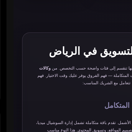
لتسويق في الرياض
نها تنقسم إلى فئات واضحة حسب التخصص. من
وكالات
لمتكاملة — فهم الفروق يوفر عليك وقت الاختيار. فهم
ك تتعامل مع الشريك المناسب:
المتكامل
 الأشمل. تقدم باقة متكاملة تشمل إدارة السوشيال ميديا،
لانات الممولة على Google وMeta، SEO، تصميم المواقع، وتسويق المحتوى. هذا النوع مناسب