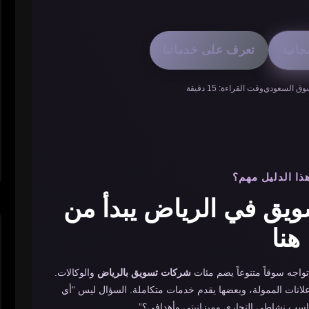
انية
تعرف على خدماتنا
وق السعودي
وقت القراءة: 15 دقيقة
هذا الدليل مهم؟
يق في الرياض يبدأ من
هنا
تواجه سوقاً متنوعاً يضم مئات
شركات تسويق بالرياض
والوكالات.
انات الممولة، وبعضها يقدم خدمات متكاملة. السؤال ليس “أي
سب نشاطي التجاري وميزانيتي وأهدافي؟”