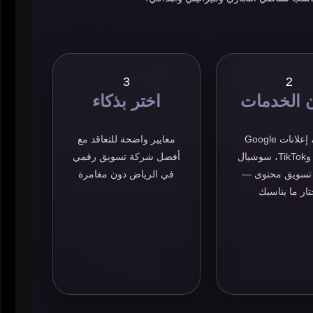
3
2
 الخدمات
اختر بذكاء
SEO، إعلانات Google
معايير واضحة للتعاقد مع
وMeta وTikTok، سوشيال
أفضل شركة تسويق رقمي
 تسويق محتوى —
في الرياض دون مغامرة
تار ما يناسبك