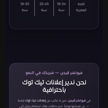
الفئة
18-34
25-45
18-30
العمرية
سنة
سنة
سنة
فيوتشر ڤيجن — شريكك في النمو
نحن ندير إعلانات تيك توك
باحترافية
في
فيوتشر ڤيجن
، نحن لا نكتب عن
إعلانات تيك توك
فقط
— بل نعيشها يومياً. ندير حملات بعائد استثمار يصل إلى