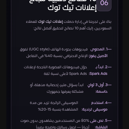
06
إعلانات تيك توك
بناءً على تجربتنا في إدارة حملات
إعلانات تيك توك
للعملاء
السعوديين، إليك أهم 10 نصائح لتحقيق أفضل نتائج:
1. المحتوى
فيديوهات بجودة الهاتف (UGC style) تفوق
الأصيل يفوز:
الإنتاج الاحترافي بنسبة 40% في التفاعل
2. ابدأ بـ
حوّل فيديوهاتك العضوية الناجحة لإعلانات
Spark Ads:
Spark Ads لأعلى نسبة ثقة
3. أول 3 ثوانٍ
ابدأ بسؤال مثير، إحصائية مذهلة، أو
حاسمة:
مشكلة يعرفها جمهورك
4. استخدم
الموسيقى الرائجة تزيد من مدة
موسيقى ترندية:
المشاهدة بنسبة 15-20%
5. نص على
80% من المستخدمين يشاهدون بدون صوت
الشاشة:
أحياناً — اجعل رسالتك واضحة بصرياً