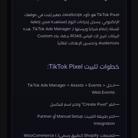
TikTok Pixel هو كود JavaScript صغير يُثبت في موقعك
الإلكتروني. يسجل إجراءات الزوار (مشاهدة منتج، إضافة
للسلة، إتمام شراء) ويرسلها لـ TikTok Ads Manager. هذه
البيانات تتيح لك: قياس ROAS بدقة، بناء Custom
Audiences، وتحسين الإعلانات تلقائياً.
خطوات تثبيت TikTok Pixel:
ادخل TikTok Ads Manager > Assets > Events >
Web Events
انقر “Create Pixel” واختر اسم للبكسل
اختر طريقة التثبيت: Manual Setup أو Partner
Integration
للمنصات: Shopify (تطبيق رسمي)، WooCommerce (