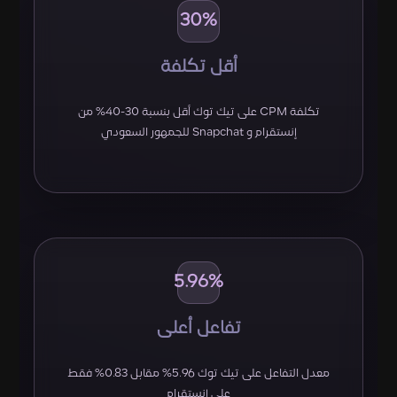
30%
أقل تكلفة
تكلفة CPM على تيك توك أقل بنسبة 30-40% من
إنستقرام و Snapchat للجمهور السعودي
5.96%
تفاعل أعلى
معدل التفاعل على تيك توك 5.96% مقابل 0.83% فقط
على إنستقرام