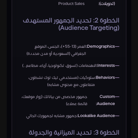
(تحويلات):
Product Sales
الخطوة 2: تحديد الجمهور المستهدف
(Audience Targeting)
Demographics:
العمر (13-55+)، الجنس، الموقع
الجغرافي (السعودية أو مدن محددة)
Interests:
الاهتمامات (تسوق، تكنولوجيا، أزياء، مطاعم…)
Behaviors:
سلوكيات (مستخدمي تيك توك نشطون،
متفاعلون مع محتوى مشابه)
Custom
جمهور مخصص من بياناتك (زوار موقعك،
Audience:
قائمة عملاء)
Lookalike Audience:
جمهور مشابه لجمهورك الحالي
الخطوة 3: تحديد الميزانية والجدولة