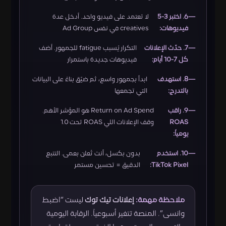
6. اختبر 3-5
لا تعتمد على فيديو واحد. أدخل عدة
فيديوهات:
creatives في نفس Ad Group
7. حدّث الإعلانات
التكرار يُسبب fatigue للجمهور. أضف
كل 7-10 أيام:
فيديوهات جديدة باستمرار
8. استهدف
ابدأ بجمهور واسع، ثم ضيّق بناءً على البيانات
بالتدرج:
التي تجمعها
9. راقب
Return on Ad Spend هو المؤشر الأهم.
ROAS
وقف الإعلانات اللي ROAS تحت 1.0
يومياً:
10. استخدم
بدون بكسل، أنت تُعلن بعمى. التتبع
TikTok Pixel:
الدقيق = تحسين مستمر
ملاحظة مهمة:
إعلانات تيك توك
ليست “اضبط
وانسى”. المنصة تتغير أسبوعياً. الرقابة اليومية