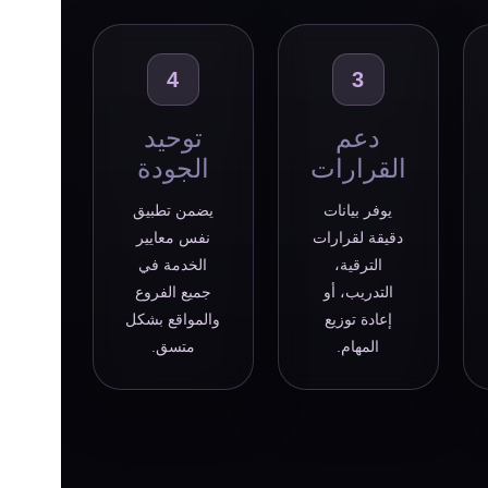
4
3
دعم
توحيد
القرارات
الجودة
يوفر بيانات
يضمن تطبيق
دقيقة لقرارات
نفس معايير
الترقية،
الخدمة في
التدريب، أو
جميع الفروع
إعادة توزيع
والمواقع بشكل
المهام.
متسق.