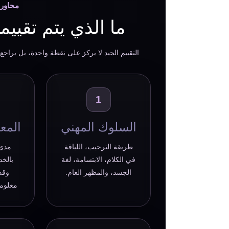
محاور 
ما الذي يتم تقيي
التقييم الجيد لا يركز على نقطة واحدة، بل يراج
1
السلوك المهني
المعر
طريقة الترحيب، اللباقة
مدى 
في الكلام، الابتسامة، لغة
بالخد
الجسد، والمظهر العام.
وقد
معلوما