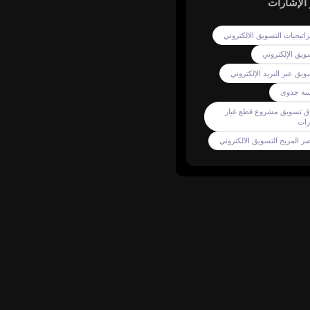
تماعي:
يق
ليل
ي