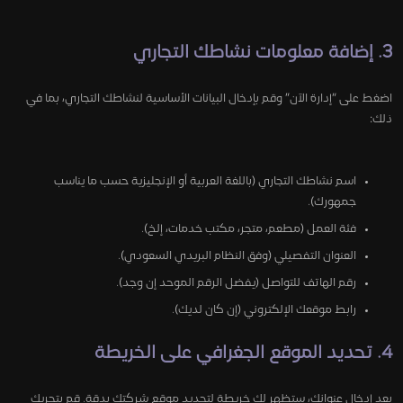
3. إضافة معلومات نشاطك التجاري
اضغط على “إدارة الآن” وقم بإدخال البيانات الأساسية لنشاطك التجاري، بما في
ذلك:
اسم نشاطك التجاري (باللغة العربية أو الإنجليزية حسب ما يناسب
جمهورك).
فئة العمل (مطعم، متجر، مكتب خدمات، إلخ).
العنوان التفصيلي (وفق النظام البريدي السعودي).
رقم الهاتف للتواصل (يفضل الرقم الموحد إن وجد).
رابط موقعك الإلكتروني (إن كان لديك).
4. تحديد الموقع الجغرافي على الخريطة
بعد إدخال عنوانك، ستظهر لك خريطة لتحديد موقع شركتك بدقة. قم بتحريك