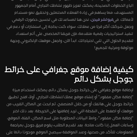
اتباع الخطوات الصحيحة، يمكنك تعزيز ظهور نشاطك التجاري أمام الجمهور
المستهدف، مما يساهم في زيادة العملاء المحتملين وتحقيق نمو مستدام
لأعمالك. في
فيوتشر فيجن
، نحن هنا لمساعدتك في تحسين حضورك الرقمي
وجعل شركتك أكثر قربًا من عملائك. سواء كنت بحاجة إلى استشارات أو دعم في
تنفيذ استراتيجيات رقمية متقدمة، فإن فريقنا المخصص على أتم استعداد
لتقديم الحلول التي تلبي احتياجاتك. ابدأ الآن، واجعل موقعك الإلكتروني وجهة
موثوقة ومرئية للجميع!
كيفية إضافة موقع جغرافي على خرائط
جوجل بشكل دائم
لإضافة موقع جغرافي على خرائط جوجل بشكل دائم، يمكنك استخدام ميزة
“إضافة مكان مفقود” أو إنشاء موقع عملك/نشاطك التجاري. أولاً، افتح تطبيق
خرائط جوجل على هاتفك أو من خلال المتصفح، ثم ابحث عن المكان القريب من
موقعك أو اضغط على النقطة التي تريد إضافتها على الخريطة. بعد ذلك اختر
“إضافة مكان مفقود”، واملأ البيانات المطلوبة مثل اسم المكان، الفئة، الموقع،
وساعات العمل إذا كانت متاحة. بعد تقديم الطلب، يقوم فريق جوجل بمراجعة
المعلومات للتأكد من صحتها، وعند الموافقة سيصبح الموقع موجودًا دائمًا على