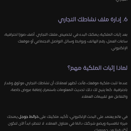
6. إدارة ملف نشاطك التجاري
بعد إثبات الملكية، يمكنك البدء في تخصيص ملفك التجاري. أضف صورًا احترافية،
ساعات العمل، رقم الهاتف، وروابط وسائل التواصل الاجتماعي أو موقعك
الإلكتروني.
لماذا إثبات الملكية مهم؟
عندما تثبت ملكية موقعك، فأنت تُظهر لعملائك أن نشاطك التجاري موثوق ومُدار
باحترافية. كما يتيح لك ذلك تحديث المعلومات باستمرار، إضافة عروض خاصة،
والتفاعل مع تقييمات العملاء.
في عالم يعتمد على البحث الإلكتروني، تأكيد ملكيتك على
خرائط جوجل
يمنحك
ميزة تنافسية ويضع شركتك دائمًا في متناول العملاء. لا تنتظر، ابدأ الآن لتكون
أكثر قربًا من جمهورك.