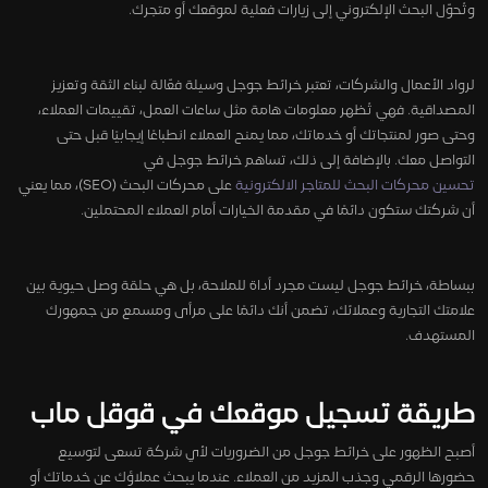
وتُحوّل البحث الإلكتروني إلى زيارات فعلية لموقعك أو متجرك.
لرواد الأعمال والشركات، تعتبر خرائط جوجل وسيلة فعّالة لبناء الثقة وتعزيز
المصداقية. فهي تُظهر معلومات هامة مثل ساعات العمل، تقييمات العملاء،
وحتى صور لمنتجاتك أو خدماتك، مما يمنح العملاء انطباعًا إيجابيًا قبل حتى
التواصل معك. بالإضافة إلى ذلك، تساهم خرائط جوجل في
تحسين محركات البحث للمتاجر الالكترونية
على محركات البحث (SEO)، مما يعني
أن شركتك ستكون دائمًا في مقدمة الخيارات أمام العملاء المحتملين.
ببساطة، خرائط جوجل ليست مجرد أداة للملاحة، بل هي حلقة وصل حيوية بين
علامتك التجارية وعملائك، تضمن أنك دائمًا على مرأى ومسمع من جمهورك
المستهدف.
طريقة تسجيل موقعك في قوقل ماب
أصبح الظهور على خرائط جوجل من الضروريات لأي شركة تسعى لتوسيع
حضورها الرقمي وجذب المزيد من العملاء. عندما يبحث عملاؤك عن خدماتك أو