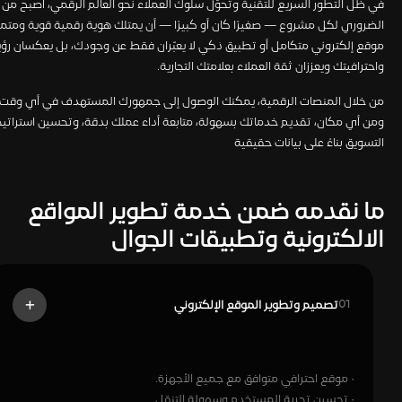
في ظل التطور السريع للتقنية وتحوّل سلوك العملاء نحو العالم الرقمي، أصبح من
الضروري لكل مشروع — صغيرًا كان أو كبيرًا — أن يمتلك هوية رقمية قوية ومتمي
موقع إلكتروني متكامل أو تطبيق ذكي لا يعبّران فقط عن وجودك، بل يعكسان رؤي
واحترافيتك ويعززان ثقة العملاء بعلامتك التجارية.
من خلال المنصات الرقمية، يمكنك الوصول إلى جمهورك المستهدف في أي وقت
ومن أي مكان، تقديم خدماتك بسهولة، متابعة أداء عملك بدقة، وتحسين استراتيج
التسويق بناءً على بيانات حقيقية
ما نقدمه ضمن خدمة تطوير المواقع
الالكترونية وتطبيقات الجوال​
تصميم وتطوير الموقع الإلكتروني
01
· موقع احترافي متوافق مع جميع الأجهزة.
· تحسين تجربة المستخدم وسهولة التنقل.