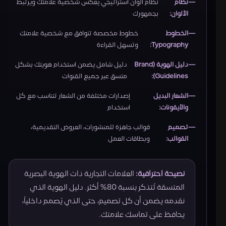
نظام
نظام ألوان استراتيجي يعكس شخصية علامتك ويرتبط
الألوان:
بجمهورك
الخطوط
خطوط مخصصة تتوافق مع شخصية علامتك
Typography:
وتسهل القراءة
دليل الهوية (Brand
دليل شامل يضمن استخدام هويتك بشكل
Guidelines):
متسق عبر جميع القنوات
الشعار البديل
إصدارات مختلفة من الشعار تتناسب مع كل
والأيقونات:
استخدام
تصميم
قوالب جاهزة للمنشورات، العروض التقديمية،
القوالب:
وبطاقات العمل
نصيحة احترافية:
العلامات التجارية ذات الهوية البصرية
المتسقة تُتذكر بنسبة 80% أكثر. دليل الهوية الذي
نقدمه يضمن أن كل تصميم، حتى الذي يُصمم داخلياً،
يحافظ على تماسك علامتك.