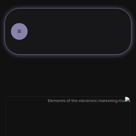
ناصر
لمزيج
لتسويق
لالكتروني