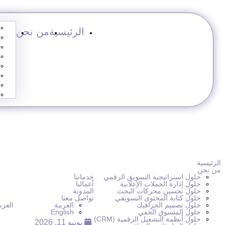
افكار تسويقية للكافيهات
الرئيسية
من نحن
الرئيسية
من نحن
حلول استراتيجية التسويق الرقمي
خدماتنا
حلول إدارة الحملات الإعلانية
أعمالنا
حلول تحسين محركات البحث
المدونة
حلول كتابة المحتوى التسويقي
تواصل معنا
حلول تصميم الجرافيك
العربية
العرب
حلول المتسوق الخفي
English
حلول أنظمة التشغيل الرقمية (CRM)
يونيو 11, 2026