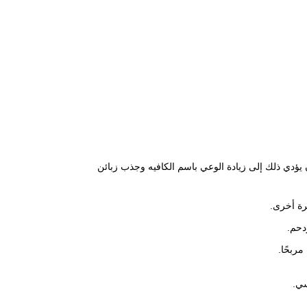
 يؤدي ذلك إلى زيادة الوعي باسم الكافيه وجذب زبائن
رة أخرى.
دحم.
مربحًا.
سي.