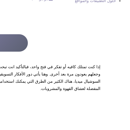
حلول التطبيقات والمواقع
إذا كنت تمتلك كافيه أو تفكر في فتح واحد، فبالتأكيد انت تب
وجعلهم يعودون مرة بعد أخرى. وهنا يأتي دور الأفكار التسويق
السوشيال ميديا، هناك الكثير من الطرق التي يمكنك استخدامه
المفضلة لعشاق القهوة والمشروبات.
اهم 6 أفكار تسويقية مبتكرة للكافيهات