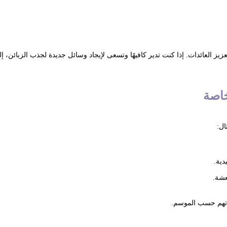
يز العائدات. إذا كنت تدير كافيهًا وتسعى لإيجاد وسائل جديدة لجذب الزبائن، إ
ال:
دية.
عشة.
جاتهم حسب الموسم.