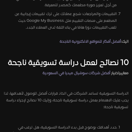
من أجل تعزيز صورة مطعمك كمصدر للمعرفة.
التقييمات والمراجعات: شجع عملائك على ترك تقييمات إيجابية عن
المطعم على منصات التقييم مثل Google My Business حيث
تلعب التقييمات دورًا هامًا في بناء الثقة لدى العملاء الجدد.
اليك:
أفضل أفكار للمواقع الالكترونية الناجحة
10 نصائح لعمل دراسة تسويقية ناجحة
معاييراختيار
أفضل شركات سوشيال ميديا في السعودية
الدراسة التسويقية تساعد الشركات في اتخاذ قرارات أفضل للوصول لأهدافها، لذا
يجب عليك الاهتمام بعمل دراسة تسويقية ناجحة، وإليك 10 نصائح لإجراء دراسة
تسويقية ناجحة:
حدد أهدافك بوضوح قبل بدء الدراسة التسويقية، هل ترغب في