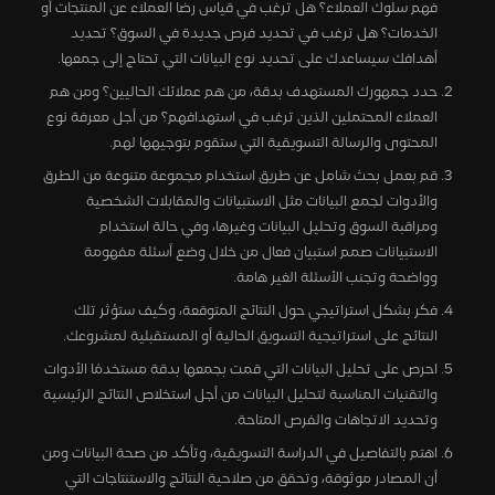
فهم سلوك العملاء؟ هل ترغب في قياس رضا العملاء عن المنتجات أو
الخدمات؟ هل ترغب في تحديد فرص جديدة في السوق؟ تحديد
أهدافك سيساعدك على تحديد نوع البيانات التي تحتاج إلى جمعها.
حدد جمهورك المستهدف بدقة، من هم عملائك الحاليين؟ ومن هم
العملاء المحتملين الذين ترغب في استهدافهم؟ من أجل معرفة نوع
المحتوى والرسالة التسويقية التي ستقوم بتوجيهها لهم.
قم بعمل بحث شامل عن طريق استخدام مجموعة متنوعة من الطرق
والأدوات لجمع البيانات مثل الاستبيانات والمقابلات الشخصية
ومراقبة السوق وتحليل البيانات وغيرها، وفي حالة استخدام
الاستبيانات صمم استبيان فعال من خلال وضع أسئلة مفهومة
وواضحة وتجنب الأسئلة الغير هامة.
فكر بشكل استراتيجي حول النتائج المتوقعة، وكيف ستؤثر تلك
النتائج على استراتيجية التسويق الحالية أو المستقبلية لمشروعك.
احرص على تحليل البيانات التي قمت بجمعها بدقة مستخدمًا الأدوات
والتقنيات المناسبة لتحليل البيانات من أجل استخلاص النتائج الرئيسية
وتحديد الاتجاهات والفرص المتاحة.
اهتم بالتفاصيل في الدراسة التسويقية، وتأكد من صحة البيانات ومن
أن المصادر موثوقة، وتحقق من صلاحية النتائج والاستنتاجات التي