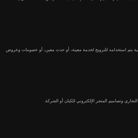
رقية يتم استخدامه للترويج لخدمة معينة، أو حدث معين، أو خصومات وعروض
جاري وتصاميم المتجر الإلكتروني للكيان أو الشركة.