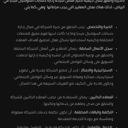
بالحيرة والقلق بشأن كيفية اختيار أفضل شركة إدارة حسابات السوشيال ميديا في
الرياض ، لذلك هناك بعض المعايير التي يجب مراعاتها وهي كما يلي
الخبرة والتخصص
: يجب التحقق من خبرة الشركة في مجال إدارة
حسابات السوشيال ميديا وما إذا كانت لديها فهم عميق للمنصات
المختلفة وكيفية استخدامها بشكل فعال لتحقيق أهداف العملاء .
سجل الأعمال السابقة
: يمكن الاطلاع على أعمال الشركة السابقة
والتحقق من نوعية المحتوى الذي تنشره وكيفية إدارتها لحملات
التسويق على وسائل التواصل الاجتماعي .
الاستراتيجية والابتكار
: لابد أن تتمتع الشركة بقدرة على تطوير
استراتيجيات مبتكرة وفعالة للتسويق عبر وسائل التواصل الاجتماعي
وتكون قادرة على التكيف مع التغيرات السريعة في هذا المجال .
العملاء الحاليين
: يمكن الاستفادة من تجارب العملاء الحاليين للشركة
والتحقق من مدى رضاهم عن خدماتها ونتائجها .
التكلفة والباقات المختلفة
: أن تكون تكلفة خدمات الشركة معقولة
ومتناسبة مع جودة الخدمة المقدمة .
ا
لاتصال والتواصل
: أن تكون الشركة قادرة على التواصل والتفاعل