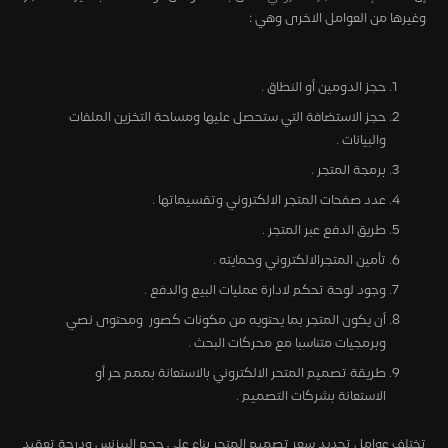
وغيرها من العوامل الاخرى وهي :
حجز الدومين أو النطاق .
حجز الاستضافة التي ستحصل عليها ومساحة التخزين الملفات
والبيانات .
برمجة المتجر .
عدد صفحات المتجر الالكتروني وتقسيماتها .
طريق الدفع عبر المتجر .
تأمين المتجرالالكتروني وحمايته .
وجود لوحة تحكم لادارة عمليات البيع والدفع .
أن يكون المتجر بما يحتويه من مكونات كصور ومحتوى نصي
وبرمجيات متناسبا مع محركات البحث .
طريقة تصميم المتحر الالكتروني بالاستعانة بممم حر أو
الاستعانة بشركات التصميم .
تختلف عوامل تحديد سعر تصميم المتجر بناء علي حجم البيزنس ودرجة تعقيد