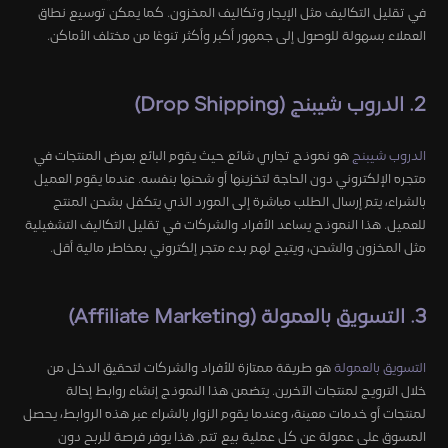
في تقليل التكاليف مثل الإيجار وتكاليف المخزون. كما يمكن توسيع نطاق
العملاء بسهولة للوصول إلى جمهور أكبر وأكثر تنوعًا من مختلف الأماكن.
2. الدروب شيبنج (Drop Shipping)
الدروب شيبنج
هو نموذج تجاري شائع حيث يقوم البائع بعرض المنتجات في
متجره الإلكتروني دون الحاجة لتخزينها أو شحنها بنفسه. عندما يقوم العميل
بالشراء، يتم إرسال الطلب مباشرة إلى المورد الذي يتكفل بشحن المنتج
للعميل. هذا النموذج يساعد الأفراد والشركات في تقليل التكاليف التشغيلية
مثل المخزون والشحن، ويتيح لهم بدء متجر إلكتروني بمخاطر مالية أقل.
3. التسويق بالعمولة (Affiliate Marketing)
التسويق بالعمولة
هو طريقة ممتازة للأفراد والشركات لتحقيق الدخل من
خلال الترويج لمنتجات الآخرين. يتضمن هذا النموذج إنشاء روابط إحالة
لمنتجات أو خدمات معينة، وعندما يقوم الزوار بالشراء عبر هذه الروابط، يحصل
المسوق على عمولة عن كل عملية بيع تتم. هذا يوفر فرصة للربح دون