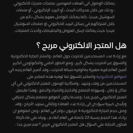
يمكنك الوصول الى العملاء المهتمين بمنتجات متجرك الالكتروني
، وذلك من خلال محركات البحث ، أو البريد الإلكتروني ، أو منصات
السوشيال ميديا ، كما يمكنك التواصل معهم بشكل دائم من
خلال اشتراكهم في رسائل البريد الالكتروني او صفحات السوشيال
ميديا ،حيث يمكنك ارسال العروض والتخفيضات وأحدث المنتجات .
هل المتجر الالكتروني مربح ؟
مع زيادة عدد المستخدمين للانترنت حول العالم ، وانتشار التجارة الالكترونية
والتسوق عبر الانترنت بشكل كبير ، ومع التطور التقني والتكنولوجي الكبير
أصبح العالم قرية صغيرة بماتوفره شبكة الانترنت ، وقد أصبح العالم يتجه الي
المواقع الالكترونية
والمتاجر للتسوق لما توفره هذه المتاجر على
المستخدمين من وقت وجهد ، وامكانية الوصول للمتجر الالكتروني في أي
مكان و زمان ، وسهولة التصفح والاختيار والشراء والدفع ، وهذا مايجعل
المتجر الالكتروني مربح جدا ، وعندما يكون الموقع مصمم بشكل احترافي
وبأيدي خبيرة سيؤدي الى زيادة عدد العملاء وبالتالي ستزيد الأرباح ، وقد
وصل حجم التجارة الالكترونية 4 تريليون دولار في العالم ، ومن المتوقع ان
يزاداد هذا الحجم بنسبة 22 بالمئة في العام القادم ، ,وبناء علي ماذكرناة
فتكون الاجابة علي السؤال هل المتجر الالكتروني مربح ؟ نعم مربح جدا .