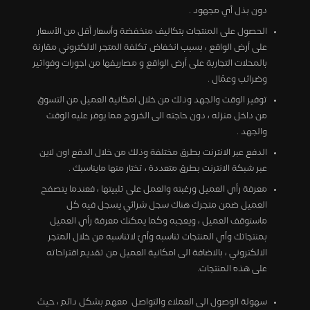
دون بذل أي مجهود .
الحصول على المنتجات بتكاليف منخفضة وأسعار أقل من الأسعار
على أرض الواقع ، بسبب انخفاض تكلفة المتجر الالكتروني مقارنة
بالمحلات التجاربة على أرض الواقع و مصاريفها من اجورات وفواتير
وضرائب وعمّال .
توفير الوقت والجهد وذلك من خلال امكانية العميل من التسوق
من داخل منزله ، دون حاجته الى الخروج مما يوفر عليه الوقت
والجهد .
الدفع عبر الانترنت بطرق مختلفة وذلك من خلال الدفع اون لاين
عبر شبكة الانترنت بطرق متعددة ، تختار منها مايناسبك .
معرفة رأي العميل ورغبته والعمل على تلبيتها ، فعندما يتصفح
العميل ضمن متجرك هناك سجل شرائي يسجل فيه كل
ماستوقف العميل ، ويعجبه وكما يمكنك معرفة رأي العميل
بمنتجاتك وأي المنتجات تناسبه وأيّ لاتناسبه من خلال المتجر
الالكتروني ، بالاضافة الى امكانية العميل من تقديم اقتراحاته
على هذه المنتجات.
سهولة الوصول الى العملاء والتواصل معهم بشكل دائم ، حيث