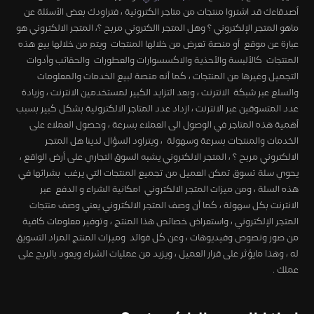
أصدقاءك قد اشتروا منتجات من متاجر الكترونية ، فتراودك بعض الأسئلة عن
ماهو المتجر الإلكتروني ؟ وهل المتجر االكتروني مربح ؟، المتجر الالكتروني هو
عبارة عن موقع أو منصة تعرض من خلالها المنتجات ويتم من خلالها بيع هذه
المنتجات كالألبسة والأحذية والاكسسوارات والعطورات والحقائب وأدوات
التجميل وغيرها من المنتجات ، كما أنه منصة لبيع الخدمات والمعلومات
والسلع عبر شبكة الانترنت ، وبعد التزايد الكبير لمستخدمين الانترنت ، وزيادة
عدد المتسوقين عبر الانترنت ، ازداد عدد المتاجر الالكترونية بشكل كبير بسبب
أهمية هذه المتاجر في الوصول الى العملاء بسرعة ، وحصول العملاء على
الخدمات والمنتجات بسرعة وسهولة ، ويتراود السؤال لدينا هل المتجر
الالكتروني مربح ؟ ، المتجر الالكتروني يشبه السوق التجاري على أرض الواقع ،
يحوي سلة تسوق تمكن العميل من تجميع المنتجات التي يرغب بشرائها في
هذه السلة ، ومن ميزات المتجر الالكتروني امكانية الشراء و الدفع عبر
الانترنت بكل سهولة ، كما أن وصف المتجر الالكتروني يعني وصف منتجات
المتجر الإلكتروني ، واستعراض خصائص هذا المنتج ، وتوفير معلومات كافية
من صور ونصوص وفيديوهات ، وعن كل فوائد وميزات المنتج المراد التسويق
له ، وهذا مايؤثر على قرار العميل ، ويزيد من عمليات الشراء ويعود بالربح على
عملك .