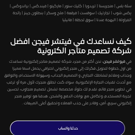
سلَة بلس | متجريستا | تريدورا | كليك ستور | ماركيتو | فيندكس | براندوكس |
بِكس شوب | تجَارتيك | سوقست | فرقعة | ملح وسكر | بنطلون جينز | رائحة
الفراولة | البهجة عندنا | سوق لحظة | فانيليا
كيف نساعدك في فيتشر فيجن افضل
شركة تصميم متاجر الكترونية
في
فيوتشر فيجن
، نحن أكثر من مجرد شركة تصميم متاجر إلكترونية نساعدك
من اول خطوة لتحويل فكرتك إلى متجر إلكتروني احترافي يحمل اسما مميزا
وجذاب وملائم لنشاطك التجاري و التصميم الجذاب، وسهولة الاستخدام، والتوافق
مع أحدث تقنيات التجارة الإلكترونية. سواء كنت تطلق متجرك لأول مرة أو ترغب
في تطوير متجر قائم، نقدم لك حلولًا مخصصة تشمل تصميم متجاوب، تحسين
تجربة المستخدم، وتكامل مع بوابات الدفع والشحن. هدفنا هو توفير متجر
إلكتروني سريع، آمن، وقادر على جذب العملاء وتحقيق أعلى المبيعات .
حدثنا واتساب