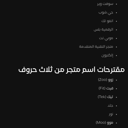
سوفت وير
جي شوب
انفو تك
الرقمية بلس
موبي نت
متجر التقنية المتقدمة
إلكترون
مقترحات اسم متجر من ثلاث حروف
زوو
(Zoo)
فيت
(Fit)
تيك
(Tek)
جلد
نور
موو
(Moo)