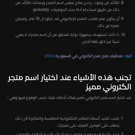
التأكد من وجود
دومين
متاح بنفس اسم المتجر ويمكنك التأكد من
ذلك عن طريق استخدام أداة بحث الدومينات godaddy .
أن يكون عمر صاحب المتجر الإلكتروني قد تجاوز ال 18 عام ، ولايقل
عمره عن ذلك .
ذا كنت تستهدف جمهورًا دوليًا، فتحقق من أن اسم متجرك لا يعني
شيئًا غير لائق بلغة أخرى
اليك:
متطلبات فتح متجر الكتروني في السعودية
2026
تجنب هذه الأشياء عند اختيار اسم متجر
الكتروني مميز
عند اختيار اسم متجر الكتروني مميز هناك أخطاء عليك تجنب الوقوع فيها وهي :
تجنب تقليد أسماء المتاجر الالكترونية المنافسة والمكررة لأن ذلك
يصعّب على العميل التعرف على متجرك .
تجنب اختيار اسم طويل وصعب ، وذلك لأن الاسم الطويل والصعب