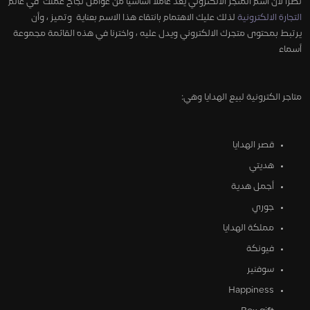
نظراً لأنّ اسم المتجر الالكتروني يعد عاملاً اساسياً من عوامل نجاح عملك في عالم
التجارة الالكترونية
لذلك عليك الاهتمام بانتقاء هذا الاسم بعناية وتميز ، وأن
يرتبط بمحتوى متجرك الالكتروني ويدل عليه ، واخترنا في هذه القائمة مجموعة
أسماء
متاجر الكترونية لبيع الهدايا وهي:
قصر الهدايا
هديتي
أجمل هدية
جوري
مملكة الهدايا
فيونكة
سوفنير
Happiness