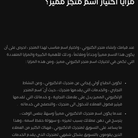
مزايا اختيار اسم متجر مميز؟
عند قيامك بإنشاء متجر الكتروني ، واختيار اسم مناسب لهذا المتجر ، احرص على أن
يكون هذا الاسم مميزاً وجذاباً وملائماً ، وذلك للأهمية الكبيرة والمزايا المتعددة
التي تكمن في اختيارك اسم متجر الكتروني مميز ، ومن هذه المزايا :
تكوين انطباع أولي إيجابي عن متجرك الالكتروني ، وعن النشاط
التجاري ، والخدمات التي يقدمها متجرك ، حيث أن ّ اسم المتجر
الإلكتروني المميز يدل على علامتك التجارية ، و خدماتك التي تقدمها
فيثير فضول العملاء للدخول الى متجرك ، والتصفح في خدماته .
عندما يكون اسم متجرك الالكتروني مميزاً وسهلاً بنفس الوقت ،
يترسخ في ذهن عملائك بسبب تميزه ، و سهولة حفظ اسمه ، وهذا
ما يساعد على التسويق لمتجرك الالكتروني ، فهناك الكثير من العملاء
الذين يقومون بالتسويق بشكل شفهي لمتجرك الذي يقدم الخدمات