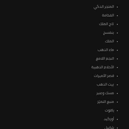
المتجر الذكي
الفخامة
تاج الملك
بنفسج
الملك
ماء الذهب
النجم اللامع
الأحلام الذهبية
قصر الأميرات
بيت الذهب
مسك وعنبر
منبع التميّز
ياقوت
أوركيد
شانيل