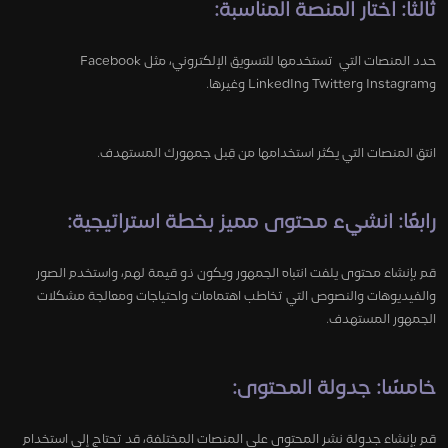
ثالثًا: اختار المنصة المناسبة:
حدد المنصات التي تستخدمها للتسويق الإلكتروني، مثل Facebook
وInstagram وTwitter وLinkedIn وغيرها.
انتقِ المنصات التي يكثر استخدامها من قِبل جمهورك المستهدف.
رابعًا:
انشيء محتوى مميز بخطة استراتيجية
:
قم بإنشاء محتوى يلفت انتباه الجمهور ويكون ذو قيمة لهم، واستخدم الصور
والفيديوهات والنصوص التي تخاطب اهتمامات واحتياجات ومعالجة مشكلات
الجمهور المستهدف.
خامسًا: جدولة المحتوى:
قم بإنشاء جدولة نشر المحتوى على المنصات المختلفة، قد تحتاج إلى استخدام