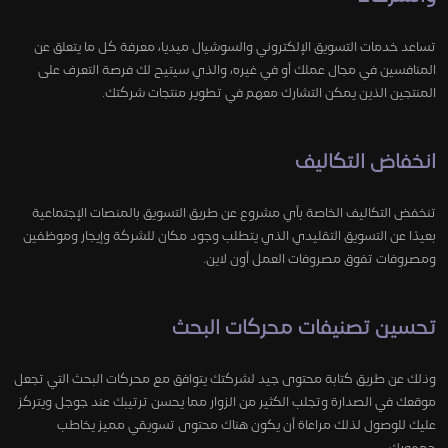
تساعد خدمات التسويق الإلكتروني والسوشيال ميديا، معرفة كل ما يتعلق عن
المنافسين في مجال عملك أو في غيره، والذي سيتيح لك فرصة التعرف على
المنتجين الذين يمكن التشارك معهم في تطوير منتجات شركتك.
انخفاض التكاليف
تنخفض التكاليف الخاصة بأي مشروع عن طريق التسويق بالمنصات الإجتماعية
بعيدًا عن التسويق التقليدي الذي يتطلب وجود مكان للشركة وإيجار وموظفين
ومصروفات تفوق مصروفات العمل أون لاين.
تحسين تصنيفات محركات البحث
وذلك عن طريق كتابة محتوى جيد لشركتك يتوافق مع محركات البحث التي تجعل
موقعك في الصدارة وتجلب الكثير من الزوار مما يحسن ترتيبك عند جوجل ويتركز
عليك للوصول لذلك مراعاة أن يكون هناك محتوى تسويقي مميز يخاطب