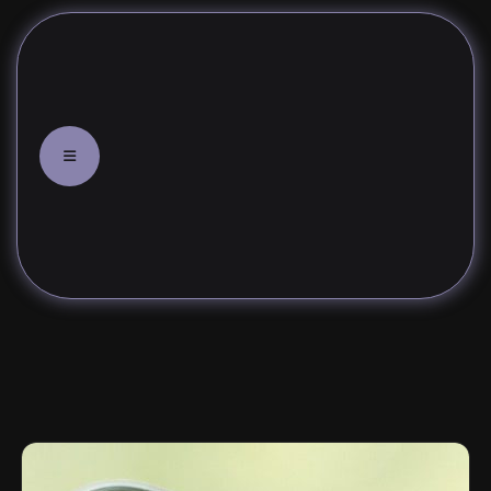
لول
لتقنية